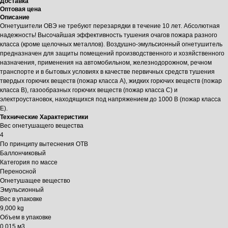
Доставка
Оптовая цена
Описание
Огнетушители ОВЭ не требуют перезарядки в течение 10 лет. Абсолютная
надежность! Высочайшая эффективность тушения очагов пожара разного
класса (кроме щелочных металлов). Воздушно-эмульсионный огнетушитель
предназначен для защиты помещений производственного и хозяйственного
назначения, применения на автомобильном, железнодорожном, речном
транспорте и в бытовых условиях в качестве первичных средств тушения
твердых горючих веществ (пожар класса А), жидких горючих веществ (пожар
класса В), газообразных горючих веществ (пожар класса С) и
электроустановок, находящихся под напряжением до 1000 В (пожар класса
Е).
Технические Характеристики
Вес огнетушащего вещества
4
По принципу вытеснения ОТВ
Баллончиковый
Категория по массе
Переносной
Огнетушащее вещество
Эмульсионный
Вес в упаковке
9,000 kg
Объем в упаковке
0,015 м3