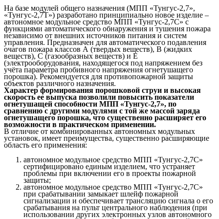
На базе модулей общего назначения (МПП «Тунгус-2,7»,
«Тунгус-2,7Т») разработано принципиально новое изделие –
автономное модульное средство МПП «Тунгус-2,7С» с
функциями автоматического обнаружения и тушения пожара
независимо от внешних источников питания и систем
управления. Предназначен для автоматического подавления
очагов пожара классов А (твердых веществ), В (жидких
веществ), С (газообразных веществ) и Е
(электрооборудования, находящегося под напряжением без
учёта параметра пробивного напряжения огнетушащего
порошка). Рекомендуется для противопожарной защиты
объектов различного назначения.
Характер формирования порошковой струи и высокая
скорость ее выпуска позволили повысить показатели
огнетушащей способности МПП «Тунгус-2,7», по
сравнению с другими модулями с той же массой заряда
огнетушащего порошка, что существенно расширяет его
возможности в практическом применении.
В отличие от комбинированных автономных модульных
установок, имеет преимущества, существенно расширяющие
область его применения:
автономное модульное средство МПП «Тунгус-2,7С»
сертифицировано единым изделием, что устраняет
проблемы при включении его в проекты пожарной
защиты;
автономное модульное средство МПП «Тунгус-2,7С»
при срабатывании замыкает шлейф пожарной
сигнализации и обеспечивает трансляцию сигнала о его
срабатывания на пульт центрального наблюдения (при
использовании других электронных узлов автономного