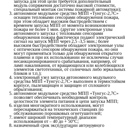
запуска для этой цели требуется дополнительный
модуль сопряжения достаточно высокой стоимости,
специальный монтаж системы пожарной автоматики);
автономное модульное средство МПП «Тунгус-2,7С»
оснащен тепловыми сенсорами обнаружения пожара,
при этом обладает высоким быстродействием с
временем запуска МПП от момента возникновения
пожара не более 1 мин. (другие электронные узлы
автономного запуска с тепловыми сенсорами
обнаружения пожара фактически подают электрический
сигнал на запуск МПП через 2,5 -3,5 мин.; более
высоким быстродействием обладают электронные узлы
с оптическим сенсором обнаружения пожара, но они
могут применяться только для обнаружения открытого
пламени и при их использовании не исключены случаи
несанкционированного срабатывания, например, от
ламп накаливания, от вращающихся или колеблющихся
элементов светотехники, от солнечных либо зеркальных
бликов и т.п.);
электронный узел запуска автономного модульного
средства МПП «Тунгус-2,7С» выполнен в термостойком
корпусе, пылезащищен и защищен от сплошного
обрызгивания;
автономное модульное средство МПП «Тунгус-2,7С»
позволяет обеспечивать необходимый контроль
целостности элемента питания и цепи запуска МПП;
изделия многократного использования, могут
переснаряжаться на технических станциях по
обслуживанию порошковых огнетушителей;
имеют широкий температурный диапазон
использования от – 40 до + 50°С;
назначенный срок эксплуатации автономного