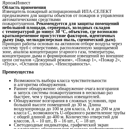
ЯрпожИнвест
Область применения
Извещатель пожарный аспирационный ИПА-СЕЛЕКТ
предназначен для защиты объектов от пожаров и управления
автоматическими средствами
пожаротушения.
Рекомендуется для защиты помещений
небольшой площади, серверных, холодных складов
с температурой до минус 30 °C, объектов, где возможно
кратковременное присутствие факторов, идентичных
дыму (пар, мелкодисперсная пыль, сценический дым)
.
Принцип работы основан на активном отборе воздуха через
систему труб с отверстиями, расположенную защищаемой
зоне, анализа концентрации угарного газа, температуры,
концентрации дыма и формирование извещений во внешние
цепи сигналов «Дежурный режим», «Пожар 1», «Пожар 2»,
«Пуск», «Останов пуска», «Неисправность».
Преимущества
Возможность выбора класса чувствительности
и алгоритма обнаружения.
Раннее обнаружение: обнаружение очага возгорания
и запуск системы пожаротушения в несколько раз
быстрее, чем у традиционных извещателей.
Обнаружение возгорания в сложных условиях, при
большой высоте помещений до 30 м. Длина
воздухопровода до 100 м для класса, А и до 200 м для
класса С, возможность U-образного разветвление трубы
с общей длиной до 400 м. Количество отверстий для
классов, А – 10 шт., В – 16 шт., С – 18 шт.
Светодиодные индикаторы, графический экран
и клавиатура обеспечивают высокую информативность