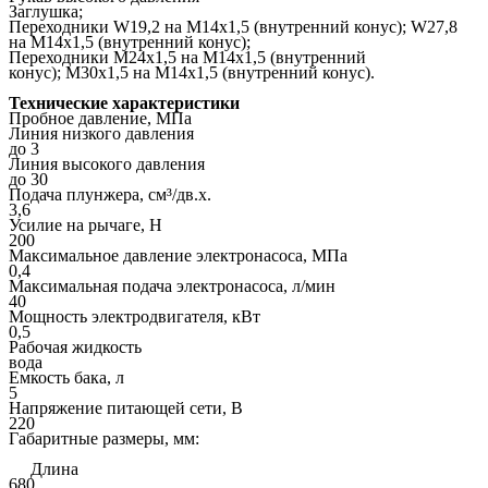
Заглушка;
Переходники W19,2 на M14x1,5 (внутренний конус); W27,8
на M14x1,5 (внутренний конус);
Переходники M24x1,5 на M14x1,5 (внутренний
конус); M30x1,5 на M14x1,5 (внутренний конус).
Технические характеристики
Пробное давление, МПа
Линия низкого давления
до 3
Линия высокого давления
до 30
Подача плунжера, см³/дв.х.
3,6
Усилие на рычаге, Н
200
Максимальное давление электронасоса, МПа
0,4
Максимальная подача электронасоса, л/мин
40
Мощность электродвигателя, кВт
0,5
Рабочая жидкость
вода
Емкость бака, л
5
Напряжение питающей сети, В
220
Габаритные размеры, мм:
Длина
680