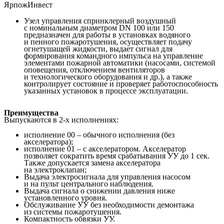
ЯрпожИнвест
Узел управления спринклерный воздушный
с номинальным диаметром DN 100 или 150
предназначен для работы в установках водяного
и пенного пожаротушения, осуществляет подачу
огнетушащей жидкости, выдает сигнал для
формирования командного импульса на управление
элементами пожарной автоматики (насосами, системой
оповещения, отключением вентиляторов
и технологического оборудования и др.), а также
контролирует состояние и проверяет работоспособность
указанных установок в процессе эксплуатации.
Преимущества
Выпускаются в 2-х исполнениях:
исполнение 00 – обычного исполнения (без
акселератора);
исполнение 01 – с акселератором. Акселератор
позволяет сократить время срабатывания УУ до 1 сек.
Также допускается замена акселератора
на электроклапан;
Выдача электросигнала для управления насосом
и на пульт центрального наблюдения.
Выдача сигнала о снижении давления ниже
установленного уровня.
Обслуживание УУ без необходимости демонтажа
из системы пожаротушения.
Компактность обвязки УУ.