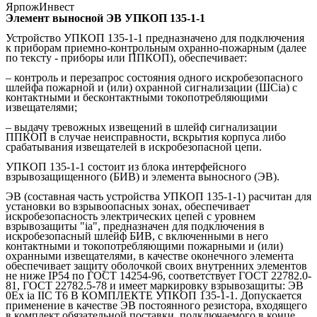
ЯрпожИнвест
Элемент выносной ЭВ УПКОП 135-1-1
Устройство УПКОП 135-1-1 предназначено для подключения
к приборам приемно-контрольным охранно-пожарным (далее
по тексту - приборы или ППКОП), обеспечивает:
– контроль и перезапрос состояния одного искробезопасного
шлейфа пожарной и (или) охранной сигнализации (ШСia) с
контактными и бесконтактными токопотребляющими
извещателями;
– выдачу тревожных извещений в шлейф сигнализации
ППКОП в случае неисправности, вскрытия корпуса либо
срабатывания извещателей в искробезопасной цепи.
УПКОП 135-1-1 состоит из блока интерфейсного
взрывозащищенного (БИВ) и элемента выносного (ЭВ).
ЭВ (составная часть устройства УПКОП 135-1-1) расчитан для
установки во взрывоопасных зонах, обеспечивает
искробезопасность электрических цепей с уровнем
взрывозащиты "ia", предназначен для подключения в
искробезопасный шлейф БИВ, с включенными в него
контактными и токопотребляющими пожарными и (или)
охранными извещателями, в качестве оконечного элемента
обеспечивает защиту оболочкой своих внутренних элементов
не ниже IP54 по ГОСТ 14254-96, соответствует ГОСТ 22782.0-
81, ГОСТ 22782.5-78 и имеет маркировку взрывозащиты: ЭВ
0Ех iа IIС Т6 В КОМПЛЕКТЕ УПКОП 135-1-1. Допускается
применение в качестве ЭВ постоянного резистора, входящего
в комплект обязательной поставки, подключаемого в конце