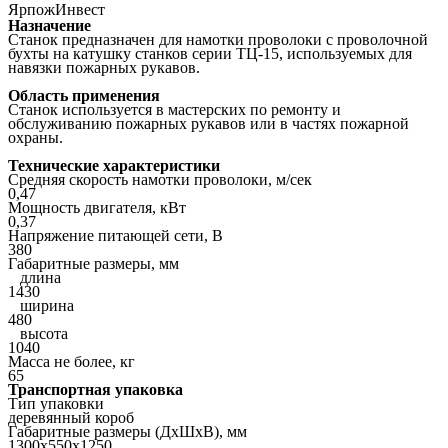
ЯрпожИнвест
Назначение
Станок предназначен для намотки проволоки с проволочной
бухты на катушку станков серии ТЦ-15, используемых для
навязки пожарных рукавов.
Область применения
Станок используется в мастерских по ремонту и
обслуживанию пожарных рукавов или в частях пожарной
охраны.
Технические характеристики
Средняя скорость намотки проволоки, м/сек
0,47
Мощность двигателя, кВт
0,37
Напряжение питающей сети, В
380
Габаритные размеры, мм
длина
1430
ширина
480
высота
1040
Масса не более, кг
65
Транспортная упаковка
Тип упаковки
деревянный короб
Габаритные размеры (ДхШхВ), мм
1300х550х1250