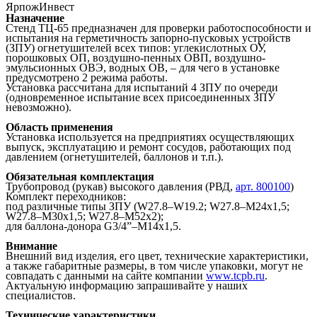
ЯрпожИнвест
Назначение
Cтенд ТЦ-65 предназначен для проверки работоспособности и
испытания на герметичность запорно-пусковых устройств
(ЗПУ) огнетушителей всех типов: углекислотных ОУ,
порошковых ОП, воздушно-пенных ОВП, воздушно-
эмульсионных ОВЭ, водных ОВ, – для чего в установке
предусмотрено 2 режима работы.
Установка рассчитана для испытаний 4 ЗПУ по очереди
(одновременное испытание всех присоединенных ЗПУ
невозможно).
Область применения
Установка используется на предприятиях осуществляющих
выпуск, эксплуатацию и ремонт сосудов, работающих под
давлением (огнетушителей, баллонов и т.п.).
Обязательная комплектация
Трубопровод (рукав) высокого давления (РВД,
арт. 800100
)
Комплект переходников:
под различные типы ЗПУ (W27.8–W19.2; W27.8–М24х1,5;
W27.8–М30х1,5; W27.8–М52х2);
для баллона-донора G3/4”–М14х1,5.
Внимание
Внешний вид изделия, его цвет, технические характеристики,
а также габаритные размеры, в том числе упаковки, могут не
совпадать с данными на сайте компании
www.tcpb.ru
.
Актуальную информацию запрашивайте у наших
специалистов.
Технические характеристики