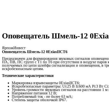
Оповещатель Шмель-12 0Exia
ЯрпожИнвест
Оповещатель Шмель-12 0ExiasIICT6
Предназначен для формирования звуковых сигналов оповещения 
ПА, ПВ, ПС групп с Т1 по Т6 при отсутствии в воздухе паров
получаемых по цепи шлейфа сигнализации и оповещения, в тр
искробезопасным цепям.
Технические характеристики
Маркировка взрывозащиты 0ExiasIICT6;
Искробезопасные параметры: Ui:25 В Ii:600 мА Pi:3 Вт Ci
Уровень громкости звуковых сигналов на расстоянии 1 м 
Напряжение питания 12 В;
Потребляемый ток - не более 63 мА;
Степень защиты оболочкой IP67.