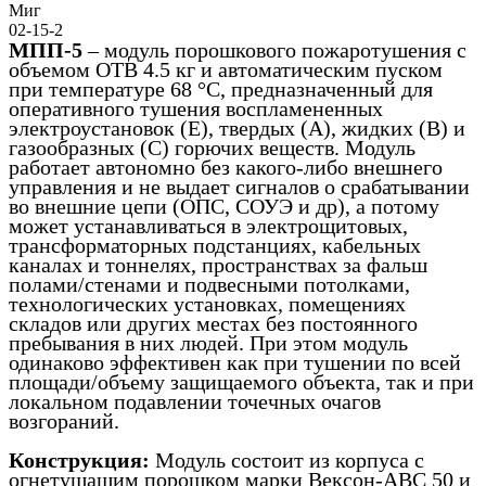
Миг
02-15-2
МПП-5
– модуль порошкового пожаротушения с
объемом ОТВ 4.5 кг и автоматическим пуском
при температуре 68 °С, предназначенный для
оперативного тушения воспламененных
электроустановок (Е), твердых (А), жидких (В) и
газообразных (С) горючих веществ. Модуль
работает автономно без какого-либо внешнего
управления и не выдает сигналов о срабатывании
во внешние цепи (ОПС, СОУЭ и др), а потому
может устанавливаться в электрощитовых,
трансформаторных подстанциях, кабельных
каналах и тоннелях, пространствах за фальш
полами/стенами и подвесными потолками,
технологических установках, помещениях
складов или других местах без постоянного
пребывания в них людей. При этом модуль
одинаково эффективен как при тушении по всей
площади/объему защищаемого объекта, так и при
локальном подавлении точечных очагов
возгораний.
Конструкция:
Модуль состоит из корпуса с
огнетушащим порошком марки Вексон-АВС 50 и