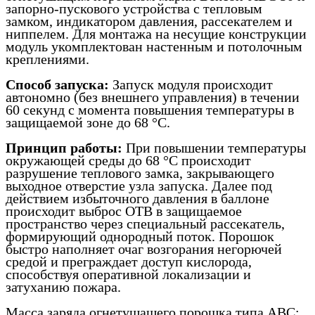
запорно-пускового устройства с тепловым
замком, индикатором давления, рассекателем и
ниппелем. Для монтажа на несущие конструкции
модуль укомплектован настенным и потолочным
креплениями.
Способ запуска:
Запуск модуля происходит
автономно (без внешнего управления) в течении
60 секунд с момента повышения температуры в
защищаемой зоне до 68 °С.
Принцип работы:
При повышении температуры
окружающей среды до 68 °С происходит
разрушение теплового замка, закрывающего
выходное отверстие узла запуска. Далее под
действием избыточного давления в баллоне
происходит выброс ОТВ в защищаемое
пространство через специальный рассекатель,
формирующий однородный поток. Порошок
быстро наполняет очаг возгорания негорючей
средой и преграждает доступ кислорода,
способствуя оперативной локализации и
затуханию пожара.
Масса заряда огнетушащего порошка типа АВС: