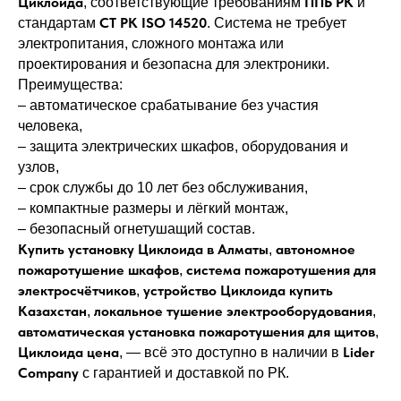
Циклоида
ППБ РК
, соответствующие требованиям
и
СТ РК ISO 14520
стандартам
. Система не требует
электропитания, сложного монтажа или
проектирования и безопасна для электроники.
Преимущества:
– автоматическое срабатывание без участия
человека,
– защита электрических шкафов, оборудования и
узлов,
– срок службы до 10 лет без обслуживания,
– компактные размеры и лёгкий монтаж,
– безопасный огнетушащий состав.
Купить установку Циклоида в Алматы
автономное
,
пожаротушение шкафов
система пожаротушения для
,
электросчётчиков
устройство Циклоида купить
,
Казахстан
локальное тушение электрооборудования
,
,
автоматическая установка пожаротушения для щитов
,
Циклоида цена
Lider
, — всё это доступно в наличии в
Company
с гарантией и доставкой по РК.